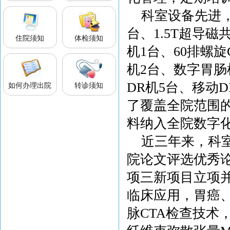
科室设备先进，拥
台、1.5T超导磁共
住院须知
体检须知
机1台、60排螺旋
机2台、数字胃肠
DR机5台、移动D
如何办理出院
转诊须知
了覆盖全院范围的
料纳入全院数字
近三年来，科
院论文评选优秀
项三新项目立项
临床应用，胃癌
脉CTA检查技术