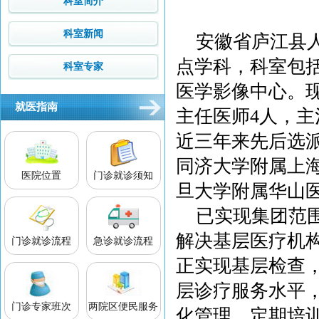
科室简介
科室新闻
安徽省庐江县
点学科，科室包括
科室专家
医学影像中心。现
就医指南
主任医师4人，主
近三年来先后选
同济大学附属上
医院位置
门诊就诊须知
旦大学附属华山
已实现集团范
解决基层医疗机
门诊就诊流程
急诊就诊流程
正实现基层检查
层诊疗服务水平
门诊专家班次
两院区便民服务
化管理，定期培