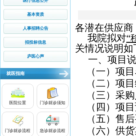
医疗信息公开
基本资质
各潜在
供应商
人事招聘公告
我院拟对
“
招投标信息
关情况说明如
庐医心声
一、项目
（一）项目
就医指南
（二）项目
（三）采购
医院位置
门诊就诊须知
（四）项目
（五）售后
（六）供货
门诊就诊流程
急诊就诊流程