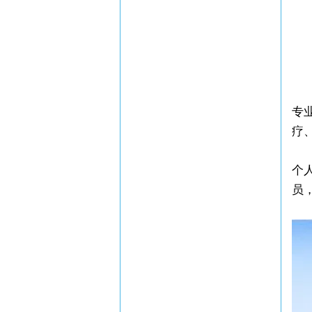
专
疗
个
员