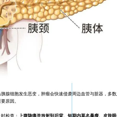
当胰腺细胞发生恶变，肿瘤会快速侵袭周边血管与脏器，多数
重要原因。
及时检查：
上腹隐痛并放射到后背、短期内莫名暴瘦、皮肤眼