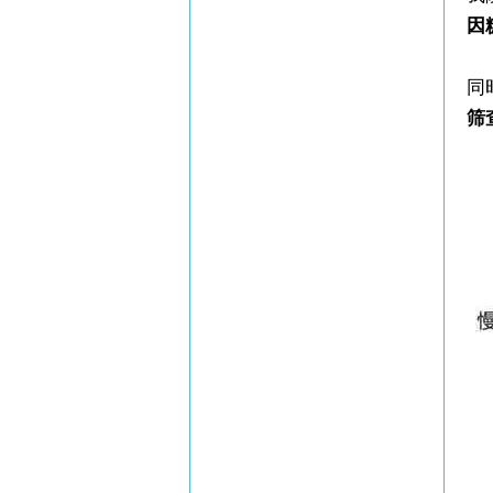
因
同
筛