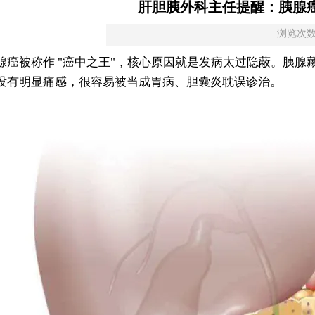
肝胆胰外科主任提醒：胰腺癌
浏览次数68
腺癌被称作 "癌中之王"，核心原因就是发病太过隐蔽。胰
没有明显痛感，很容易被当成胃病、胆囊炎耽误诊治。