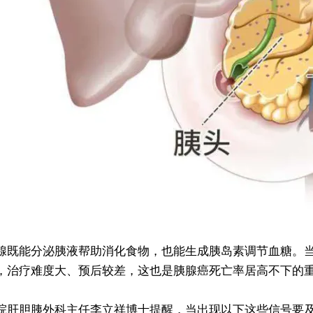
腺既能分泌胰液帮助消化食物，也能生成胰岛素调节血糖。
，治疗难度大、预后较差，这也是胰腺癌死亡率居高不下的
院肝胆胰外科主任李立祥博士提醒，
当出现以下这些信号要