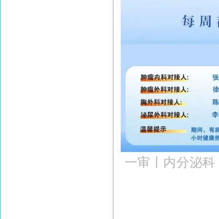
一审丨内分泌
科