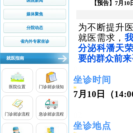
医院新闻
【预告】7月1
媒体聚焦
为不断提升
分院动态
就医需求，
省内外专家坐诊
分泌科潘天
要的群众前来
就医指南
01
坐诊时间
医院位置
门诊就诊须知
7月10日（14:00
02
门诊就诊流程
急诊就诊流程
坐诊地点