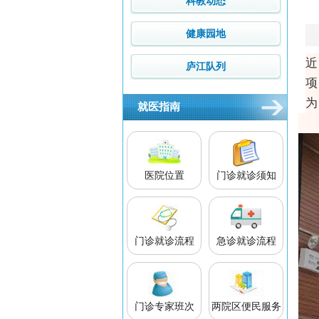
科教动态
健康园地
近
庐江队列
项
为
就医指南
医院位置
门诊就诊须知
门诊就诊流程
急诊就诊流程
门诊专家班次
两院区便民服务