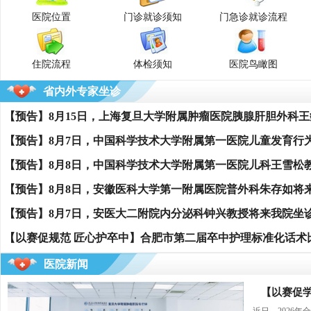
医院位置
门诊就诊须知
门急诊就诊流程
韩啸天
职称：
住院流程
体检须知
医院鸟瞰图
专业：
省内外专家坐诊
常瑾嘉
职称：
专业：
【预告】8月8日，中国科学技术大学附属第一医院儿科王雪松
【预告】8月8日，安徽医科大学第一附属医院普外科朱存如将
孙艺华
【预告】8月7日，安医大二附院内分泌科钟兴教授将来我院坐
职称：
【以赛促规范 匠心护卒中】合肥市第二届卒中护理标准化话术
专业：
医院新闻
【以赛促学
王辰辰
职称：