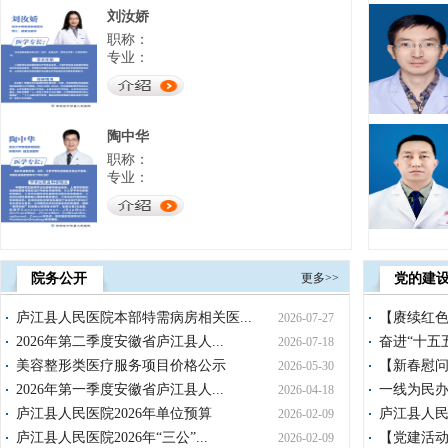
刘汝娇
2
职称：
3
专业：
4
5
陶中华
职称：
专业：
孙思
职称：
院务公开
更多>>
党的建
专业：
庐江县人民医院本部特需病房相关医...
【赓续红色
2026-07-27
2026年第二季度安徽省庐江县人...
奋进“十五五
2026-07-18
美容整形类医疗服务项目价格公示
孟庆才
【新春慰问
2026-05-30
职称：
2026年第一季度安徽省庐江县人...
一线为民办
2026-04-18
专业：
庐江县人民医院2026年单位预算
庐江县人民
2026-02-09
庐江县人民医院2026年“三公”...
【党建活动
2026-02-09