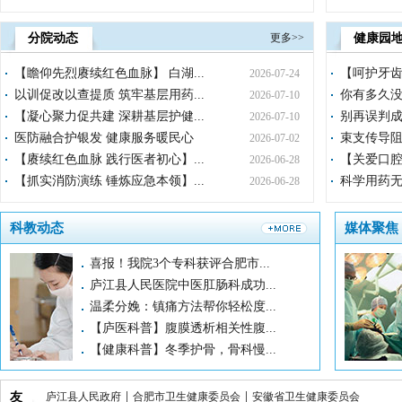
刘江
分院动态
更多>>
健康园
职称：
专业：
【瞻仰先烈赓续红色血脉】 白湖...
【呵护牙齿
2026-07-24
以训促改以查提质 筑牢基层用药...
你有多久没
2026-07-10
【凝心聚力促共建 深耕基层护健...
别再误判成
2026-07-10
医防融合护银发 健康服务暖民心
束支传导阻
2026-07-02
梁晨
【赓续红色血脉 践行医者初心】...
【关爱口腔
2026-06-28
职称：
专业：
【抓实消防演练 锤炼应急本领】...
科学用药无
2026-06-28
科教动态
媒体聚焦
孔鹏飞
喜报！我院3个专科获评合肥市...
职称：
庐江县人民医院中医肛肠科成功...
专业：
温柔分娩：镇痛方法帮你轻松度...
【庐医科普】腹膜透析相关性腹...
【健康科普】冬季护骨，骨科慢...
张海梁
职称：
专业：
|
|
友
庐江县人民政府
合肥市卫生健康委员会
安徽省卫生健康委员会