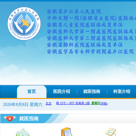
瞿元元
职称：
专业：
彭俊杰
职称：
专业：
刘哲斌
职称：
首页
医院介绍
就医指南
科室介绍
专业：
2026年8月8日 星期六
就医指南
华杰
职称：
专业：