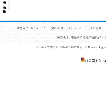
情
链
接
王胜
职称：
专业：
服务电话：0551-87322310（本部院办）；0551-82561016（东区院办） 
医院地址：安徽省庐江县庐城镇文明中路
瞿元元
庐江县人民医院
2008-2025 版权所有 域名:www.ahljy
©
职称：
专业：
皖公网安备 340
彭俊杰
职称：
专业：
刘哲斌