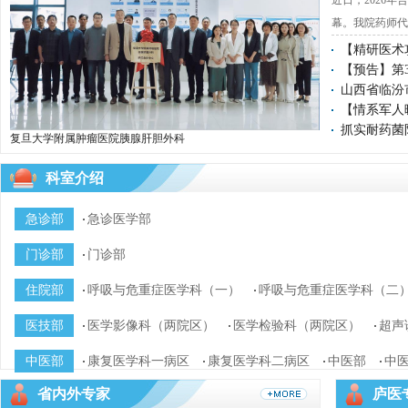
近日，2026
专业：
幕。我院药师代
【精研医术攻
【预告】第3
徐大志
山西省临汾
职称：
【情系军人暖
专业：
抓实耐药菌
复旦大学附属肿瘤医院胰腺肝胆外科
科室介绍
王巍
职称：
急诊部
急诊医学部
专业：
门诊部
门诊部
住院部
呼吸与危重症医学科（一）
呼吸与危重症医学科（二
周东雷
区、全科医学科二病区）
心血管内科（二）
神经内
复旦大学附属肿瘤医院胰腺肝胆外科
职称：
医技部
医学影像科（两院区）
医学检验科（两院区）
超声
脏内科、风湿免疫科
复旦大学附属肿瘤医院胰腺肝胆外科庐江会诊中心正式揭牌，助
专业：
病理科
心电图室
健康管理中心（两院区）
输血
力区域医疗水平提升
中医部
康复医学科一病区
康复医学科二病区
中医部
中
复旦大学附属肿瘤医院胰腺肝胆外科
null
省内外专家
庐医
1